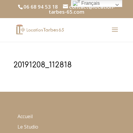
Français
06 68 94 53 18
contact@location-
tarbes-65.com
20191208_112818
Accueil
Le Studio