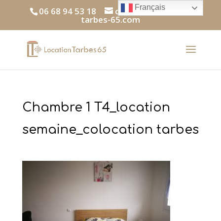
Français
06 68 94 53 18
contact@location-
tarbes-65.com
Chambre 1 T4_location
semaine_colocation tarbes