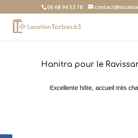
06 68 94 53 18
contact@locatio
Hanitra pour le Ravissa
Excellente hôte, accueil très c