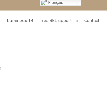
Français
3
Lumineux T4
Très BEL appart T5
Contact
s