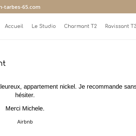
n-tarbes-65.com
Accueil
Le Studio
Charmant T2
Ravissant T
nt
haleureux, appartement nickel. Je recommande san
hésiter.
Merci Michele.
Airbnb