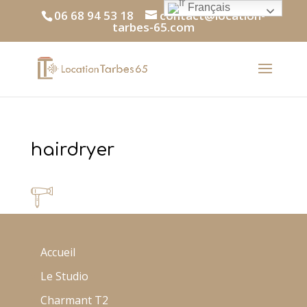
Français
06 68 94 53 18
contact@location-
tarbes-65.com
hairdryer
Accueil
Le Studio
Charmant T2