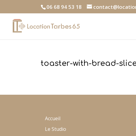
06 68 94 53 18
contact@locatio
toaster-with-bread-slic
Accueil
Le Studio