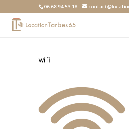
06 68 94 53 18
contact@locatio
wifi