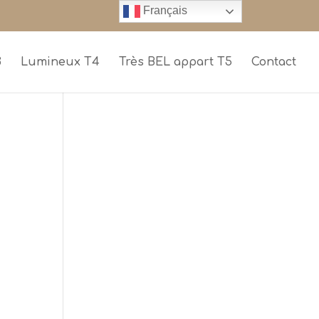
Français
3
Lumineux T4
Très BEL appart T5
Contact